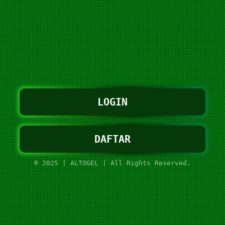
LOGIN
DAFTAR
© 2025 | ALTOGEL | All Rights Reserved.